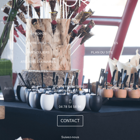
À PROPOS
RECRUTEMENT
ENTREPRISES
MENTIONS LÉGALES
PARTICULIERS
PLAN DU SITE
ATELIERS CULINAIRES
ACTUALITÉS
80, chemin du Gabugy
69120 Vaulx-en-Velin
04 78 54 58 96
CONTACT
Suivez-nous